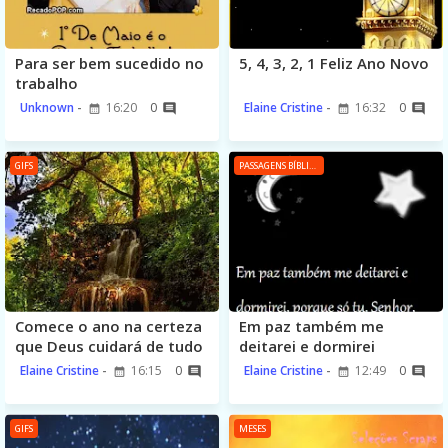
Para ser bem sucedido no
5, 4, 3, 2, 1 Feliz Ano Novo
trabalho
Unknown
16:20
0
Elaine Cristine
16:32
0
GIFS
PASSAGENS BÍBLICAS
Comece o ano na certeza
Em paz também me
que Deus cuidará de tudo
deitarei e dormirei
Elaine Cristine
16:15
0
Elaine Cristine
12:49
0
GIFS
MESES