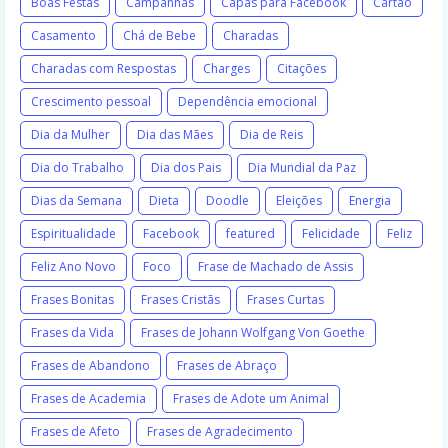
Boas Festas
Campanhas
Capas para Facebook
Cartão
Casamento
Chá de Bebe
Charadas
Charadas com Respostas
Charges
Citações
Crescimento pessoal
Dependência emocional
Dia da Mulher
Dia das Mães
Dia de Reis
Dia do Trabalho
Dia dos Pais
Dia Mundial da Paz
Dias da Semana
Dieta
Doodle
Eleições
Energia
Espiritualidade
Facebook
featured
Felicidade
Feliz
Feliz Ano Novo
Foco
Frase de Machado de Assis
Frases Bonitas
Frases Cristãs
Frases Curtas
Frases da Vida
Frases de Johann Wolfgang Von Goethe
Frases de Abandono
Frases de Abraço
Frases de Academia
Frases de Adote um Animal
Frases de Afeto
Frases de Agradecimento