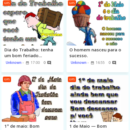
GIFS
GIFS
Dia do Trabalho: tenha
O homem nasceu para o
um bom feriado...
sucesso.
Unknown
17:00
0
Unknown
16:55
0
GIFS
GIFS
1º de maio: Bom
1 de Maio — Bom