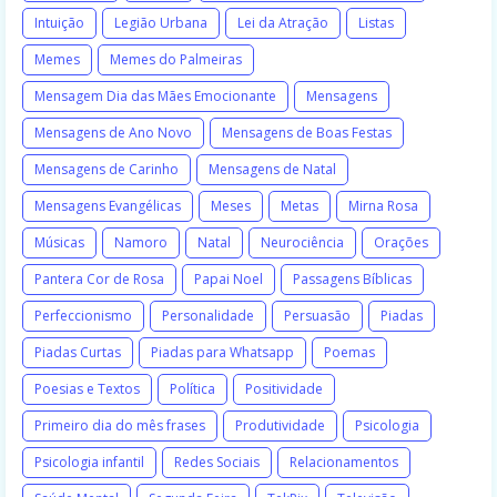
Intuição
Legião Urbana
Lei da Atração
Listas
Memes
Memes do Palmeiras
Mensagem Dia das Mães Emocionante
Mensagens
Mensagens de Ano Novo
Mensagens de Boas Festas
Mensagens de Carinho
Mensagens de Natal
Mensagens Evangélicas
Meses
Metas
Mirna Rosa
Músicas
Namoro
Natal
Neurociência
Orações
Pantera Cor de Rosa
Papai Noel
Passagens Bíblicas
Perfeccionismo
Personalidade
Persuasão
Piadas
Piadas Curtas
Piadas para Whatsapp
Poemas
Poesias e Textos
Política
Positividade
Primeiro dia do mês frases
Produtividade
Psicologia
Psicologia infantil
Redes Sociais
Relacionamentos