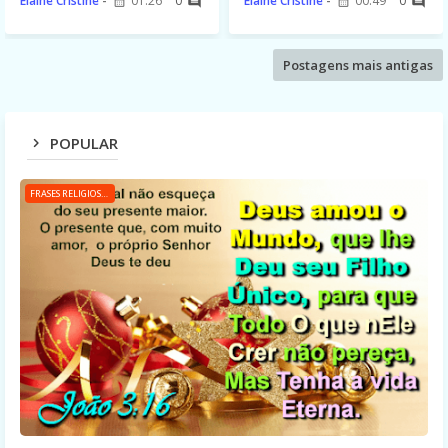
Elaine Cristine
01:26
0
Elaine Cristine
00:49
0
Postagens mais antigas
POPULAR
FRASES RELIGIOSAS