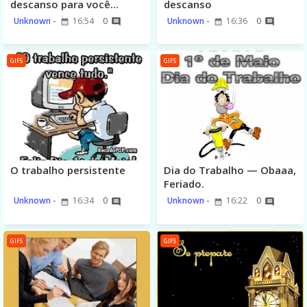
descanso para você...
descanso
Unknown
16:54
0
Unknown
16:36
0
GIFS
GIFS
O trabalho persistente
Dia do Trabalho — Obaaa,
Feriado.
Unknown
16:34
0
Unknown
16:22
0
GIFS
GIFS