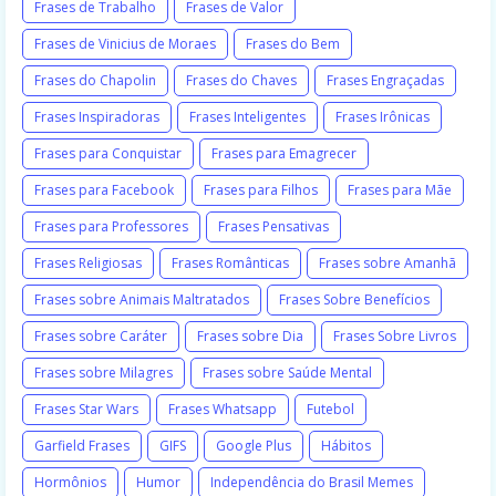
Frases de Trabalho
Frases de Valor
Frases de Vinicius de Moraes
Frases do Bem
Frases do Chapolin
Frases do Chaves
Frases Engraçadas
Frases Inspiradoras
Frases Inteligentes
Frases Irônicas
Frases para Conquistar
Frases para Emagrecer
Frases para Facebook
Frases para Filhos
Frases para Mãe
Frases para Professores
Frases Pensativas
Frases Religiosas
Frases Românticas
Frases sobre Amanhã
Frases sobre Animais Maltratados
Frases Sobre Benefícios
Frases sobre Caráter
Frases sobre Dia
Frases Sobre Livros
Frases sobre Milagres
Frases sobre Saúde Mental
Frases Star Wars
Frases Whatsapp
Futebol
Garfield Frases
GIFS
Google Plus
Hábitos
Hormônios
Humor
Independência do Brasil Memes