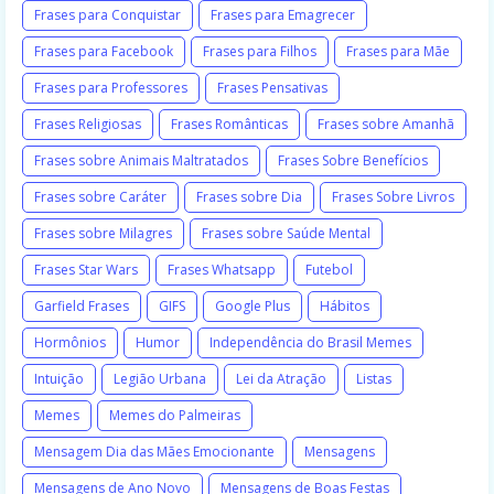
Frases para Conquistar
Frases para Emagrecer
Frases para Facebook
Frases para Filhos
Frases para Mãe
Frases para Professores
Frases Pensativas
Frases Religiosas
Frases Românticas
Frases sobre Amanhã
Frases sobre Animais Maltratados
Frases Sobre Benefícios
Frases sobre Caráter
Frases sobre Dia
Frases Sobre Livros
Frases sobre Milagres
Frases sobre Saúde Mental
Frases Star Wars
Frases Whatsapp
Futebol
Garfield Frases
GIFS
Google Plus
Hábitos
Hormônios
Humor
Independência do Brasil Memes
Intuição
Legião Urbana
Lei da Atração
Listas
Memes
Memes do Palmeiras
Mensagem Dia das Mães Emocionante
Mensagens
Mensagens de Ano Novo
Mensagens de Boas Festas