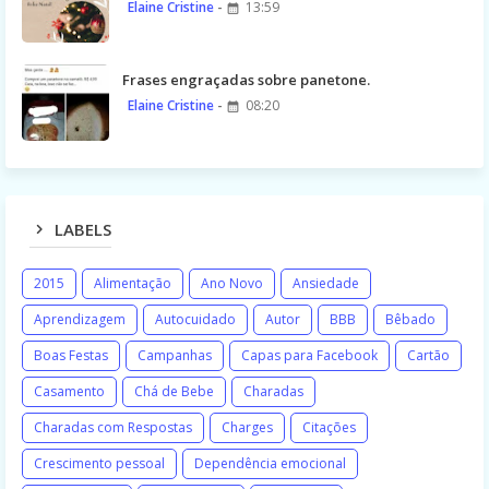
Elaine Cristine
13:59
Frases engraçadas sobre panetone.
Elaine Cristine
08:20
LABELS
2015
Alimentação
Ano Novo
Ansiedade
Aprendizagem
Autocuidado
Autor
BBB
Bêbado
Boas Festas
Campanhas
Capas para Facebook
Cartão
Casamento
Chá de Bebe
Charadas
Charadas com Respostas
Charges
Citações
Crescimento pessoal
Dependência emocional