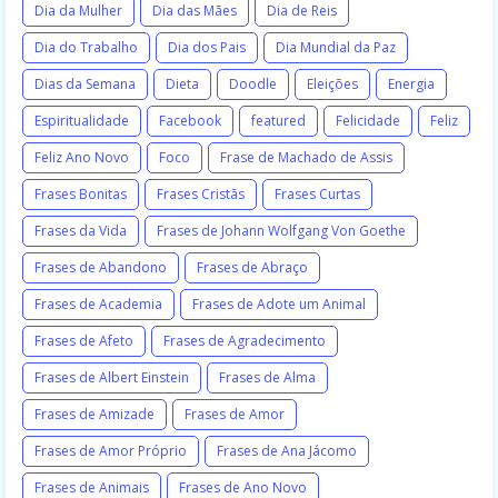
Dia da Mulher
Dia das Mães
Dia de Reis
Dia do Trabalho
Dia dos Pais
Dia Mundial da Paz
Dias da Semana
Dieta
Doodle
Eleições
Energia
Espiritualidade
Facebook
featured
Felicidade
Feliz
Feliz Ano Novo
Foco
Frase de Machado de Assis
Frases Bonitas
Frases Cristãs
Frases Curtas
Frases da Vida
Frases de Johann Wolfgang Von Goethe
Frases de Abandono
Frases de Abraço
Frases de Academia
Frases de Adote um Animal
Frases de Afeto
Frases de Agradecimento
Frases de Albert Einstein
Frases de Alma
Frases de Amizade
Frases de Amor
Frases de Amor Próprio
Frases de Ana Jácomo
Frases de Animais
Frases de Ano Novo