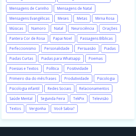
Mensagens de Carinho
Mensagens de Natal
Mensagens Evangélicas
Meses
Metas
Mirna Rosa
Músicas
Namoro
Natal
Neurociência
Orações
Pantera Cor de Rosa
Papai Noel
Passagens Bíblicas
Perfeccionismo
Personalidade
Persuasão
Piadas
Piadas Curtas
Piadas para Whatsapp
Poemas
Poesias e Textos
Política
Positividade
Primeiro dia do mês frases
Produtividade
Psicologia
Psicologia infantil
Redes Sociais
Relacionamentos
Saúde Mental
Segunda Feira
TekPix
Televisão
Textos
Vergonha
Você Sabia?