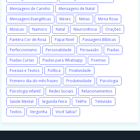
Mensagens de Carinho
Mensagens de Natal
Mensagens Evangélicas
Meses
Metas
Mirna Rosa
Músicas
Namoro
Natal
Neurociência
Orações
Pantera Cor de Rosa
Papai Noel
Passagens Bíblicas
Perfeccionismo
Personalidade
Persuasão
Piadas
Piadas Curtas
Piadas para Whatsapp
Poemas
Poesias e Textos
Política
Positividade
Primeiro dia do mês frases
Produtividade
Psicologia
Psicologia infantil
Redes Sociais
Relacionamentos
Saúde Mental
Segunda Feira
TekPix
Televisão
Textos
Vergonha
Você Sabia?