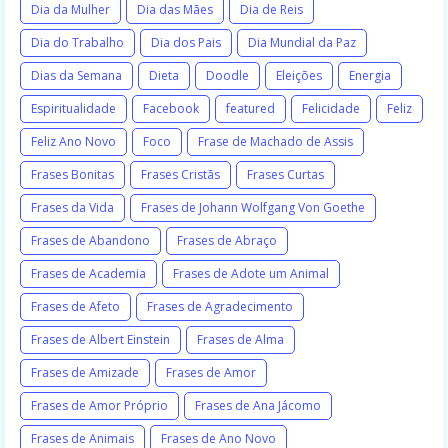
Dia da Mulher
Dia das Mães
Dia de Reis
Dia do Trabalho
Dia dos Pais
Dia Mundial da Paz
Dias da Semana
Dieta
Doodle
Eleições
Energia
Espiritualidade
Facebook
featured
Felicidade
Feliz
Feliz Ano Novo
Foco
Frase de Machado de Assis
Frases Bonitas
Frases Cristãs
Frases Curtas
Frases da Vida
Frases de Johann Wolfgang Von Goethe
Frases de Abandono
Frases de Abraço
Frases de Academia
Frases de Adote um Animal
Frases de Afeto
Frases de Agradecimento
Frases de Albert Einstein
Frases de Alma
Frases de Amizade
Frases de Amor
Frases de Amor Próprio
Frases de Ana Jácomo
Frases de Animais
Frases de Ano Novo