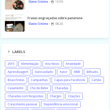
Elaine Cristine
13:59
Frases engraçadas sobre panetone.
Elaine Cristine
08:20
LABELS
2015
Alimentação
Ano Novo
Ansiedade
Aprendizagem
Autocuidado
Autor
BBB
Bêbado
Boas Festas
Campanhas
Capas para Facebook
Cartão
Casamento
Chá de Bebe
Charadas
Charadas com Respostas
Charges
Citações
Crescimento pessoal
Dependência emocional