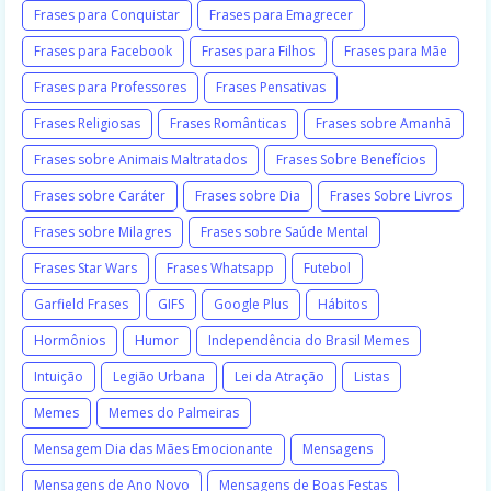
Frases para Conquistar
Frases para Emagrecer
Frases para Facebook
Frases para Filhos
Frases para Mãe
Frases para Professores
Frases Pensativas
Frases Religiosas
Frases Românticas
Frases sobre Amanhã
Frases sobre Animais Maltratados
Frases Sobre Benefícios
Frases sobre Caráter
Frases sobre Dia
Frases Sobre Livros
Frases sobre Milagres
Frases sobre Saúde Mental
Frases Star Wars
Frases Whatsapp
Futebol
Garfield Frases
GIFS
Google Plus
Hábitos
Hormônios
Humor
Independência do Brasil Memes
Intuição
Legião Urbana
Lei da Atração
Listas
Memes
Memes do Palmeiras
Mensagem Dia das Mães Emocionante
Mensagens
Mensagens de Ano Novo
Mensagens de Boas Festas