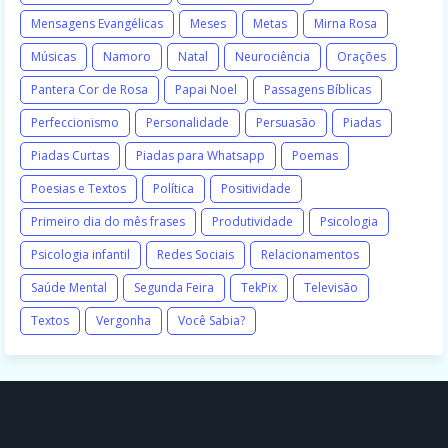
Mensagens Evangélicas
Meses
Metas
Mirna Rosa
Músicas
Namoro
Natal
Neurociência
Orações
Pantera Cor de Rosa
Papai Noel
Passagens Bíblicas
Perfeccionismo
Personalidade
Persuasão
Piadas
Piadas Curtas
Piadas para Whatsapp
Poemas
Poesias e Textos
Política
Positividade
Primeiro dia do mês frases
Produtividade
Psicologia
Psicologia infantil
Redes Sociais
Relacionamentos
Saúde Mental
Segunda Feira
TekPix
Televisão
Textos
Vergonha
Você Sabia?