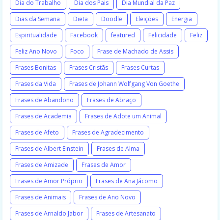
Dia do Trabalho
Dia dos Pais
Dia Mundial da Paz
Dias da Semana
Dieta
Doodle
Eleições
Energia
Espiritualidade
Facebook
featured
Felicidade
Feliz
Feliz Ano Novo
Foco
Frase de Machado de Assis
Frases Bonitas
Frases Cristãs
Frases Curtas
Frases da Vida
Frases de Johann Wolfgang Von Goethe
Frases de Abandono
Frases de Abraço
Frases de Academia
Frases de Adote um Animal
Frases de Afeto
Frases de Agradecimento
Frases de Albert Einstein
Frases de Alma
Frases de Amizade
Frases de Amor
Frases de Amor Próprio
Frases de Ana Jácomo
Frases de Animais
Frases de Ano Novo
Frases de Arnaldo Jabor
Frases de Artesanato