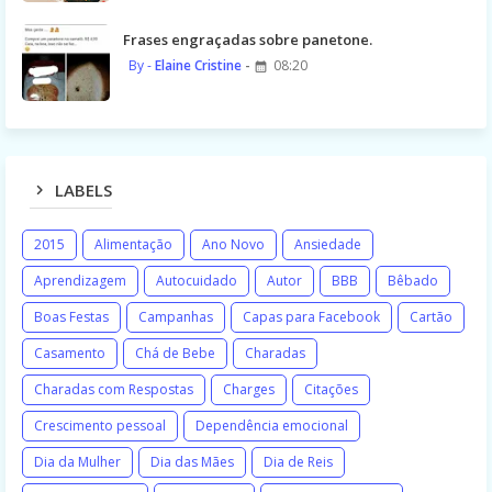
Frases engraçadas sobre panetone.
Elaine Cristine
08:20
LABELS
2015
Alimentação
Ano Novo
Ansiedade
Aprendizagem
Autocuidado
Autor
BBB
Bêbado
Boas Festas
Campanhas
Capas para Facebook
Cartão
Casamento
Chá de Bebe
Charadas
Charadas com Respostas
Charges
Citações
Crescimento pessoal
Dependência emocional
Dia da Mulher
Dia das Mães
Dia de Reis