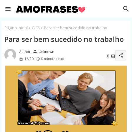
Página inicial
GIFS
Para ser bem sucedido no trabalho
Para ser bem sucedido no trabalho
person
Unknown
share
0
16:20
0 minute read