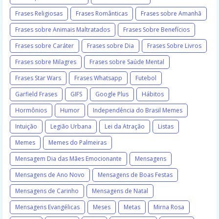
Frases Religiosas
Frases Românticas
Frases sobre Amanhã
Frases sobre Animais Maltratados
Frases Sobre Benefícios
Frases sobre Caráter
Frases sobre Dia
Frases Sobre Livros
Frases sobre Milagres
Frases sobre Saúde Mental
Frases Star Wars
Frases Whatsapp
Futebol
Garfield Frases
GIFS
Google Plus
Hábitos
Hormônios
Humor
Independência do Brasil Memes
Intuição
Legião Urbana
Lei da Atração
Listas
Memes
Memes do Palmeiras
Mensagem Dia das Mães Emocionante
Mensagens
Mensagens de Ano Novo
Mensagens de Boas Festas
Mensagens de Carinho
Mensagens de Natal
Mensagens Evangélicas
Meses
Metas
Mirna Rosa