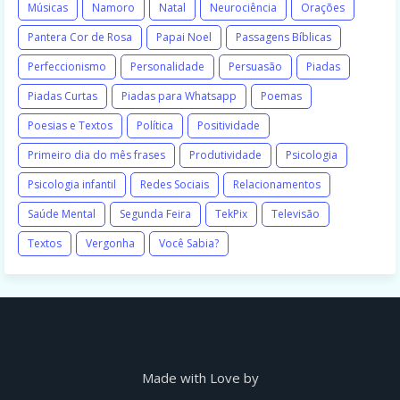
Músicas
Namoro
Natal
Neurociência
Orações
Pantera Cor de Rosa
Papai Noel
Passagens Bíblicas
Perfeccionismo
Personalidade
Persuasão
Piadas
Piadas Curtas
Piadas para Whatsapp
Poemas
Poesias e Textos
Política
Positividade
Primeiro dia do mês frases
Produtividade
Psicologia
Psicologia infantil
Redes Sociais
Relacionamentos
Saúde Mental
Segunda Feira
TekPix
Televisão
Textos
Vergonha
Você Sabia?
Made with Love by