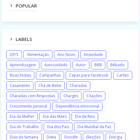
POPULAR
LABELS
2015
Alimentação
Ano Novo
Ansiedade
Aprendizagem
Autocuidado
Autor
BBB
Bêbado
Boas Festas
Campanhas
Capas para Facebook
Cartão
Casamento
Chá de Bebe
Charadas
Charadas com Respostas
Charges
Citações
Crescimento pessoal
Dependência emocional
Dia da Mulher
Dia das Mães
Dia de Reis
Dia do Trabalho
Dia dos Pais
Dia Mundial da Paz
Dias da Semana
Dieta
Doodle
Eleições
Energia