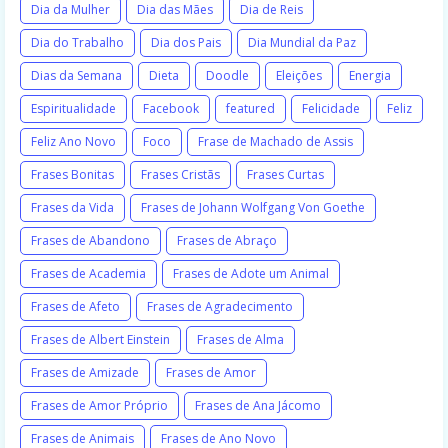
Dia da Mulher
Dia das Mães
Dia de Reis
Dia do Trabalho
Dia dos Pais
Dia Mundial da Paz
Dias da Semana
Dieta
Doodle
Eleições
Energia
Espiritualidade
Facebook
featured
Felicidade
Feliz
Feliz Ano Novo
Foco
Frase de Machado de Assis
Frases Bonitas
Frases Cristãs
Frases Curtas
Frases da Vida
Frases de Johann Wolfgang Von Goethe
Frases de Abandono
Frases de Abraço
Frases de Academia
Frases de Adote um Animal
Frases de Afeto
Frases de Agradecimento
Frases de Albert Einstein
Frases de Alma
Frases de Amizade
Frases de Amor
Frases de Amor Próprio
Frases de Ana Jácomo
Frases de Animais
Frases de Ano Novo