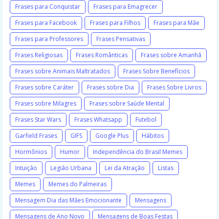
Frases para Conquistar
Frases para Emagrecer
Frases para Facebook
Frases para Filhos
Frases para Mãe
Frases para Professores
Frases Pensativas
Frases Religiosas
Frases Românticas
Frases sobre Amanhã
Frases sobre Animais Maltratados
Frases Sobre Benefícios
Frases sobre Caráter
Frases sobre Dia
Frases Sobre Livros
Frases sobre Milagres
Frases sobre Saúde Mental
Frases Star Wars
Frases Whatsapp
Futebol
Garfield Frases
GIFS
Google Plus
Hábitos
Hormônios
Humor
Independência do Brasil Memes
Intuição
Legião Urbana
Lei da Atração
Listas
Memes
Memes do Palmeiras
Mensagem Dia das Mães Emocionante
Mensagens
Mensagens de Ano Novo
Mensagens de Boas Festas