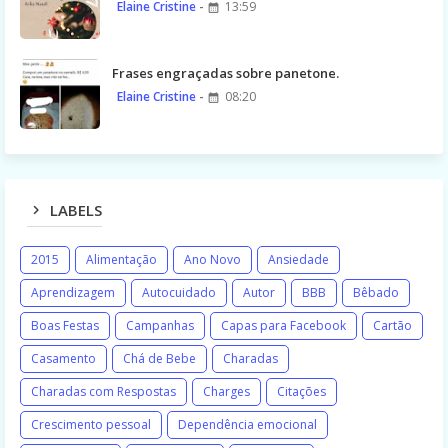
Elaine Cristine
13:59
Frases engraçadas sobre panetone.
Elaine Cristine
08:20
LABELS
2015
Alimentação
Ano Novo
Ansiedade
Aprendizagem
Autocuidado
Autor
BBB
Bêbado
Boas Festas
Campanhas
Capas para Facebook
Cartão
Casamento
Chá de Bebe
Charadas
Charadas com Respostas
Charges
Citações
Crescimento pessoal
Dependência emocional