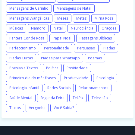
Mensagens de Carinho
Mensagens de Natal
Mensagens Evangélicas
Meses
Metas
Mirna Rosa
Músicas
Namoro
Natal
Neurociência
Orações
Pantera Cor de Rosa
Papai Noel
Passagens Bíblicas
Perfeccionismo
Personalidade
Persuasão
Piadas
Piadas Curtas
Piadas para Whatsapp
Poemas
Poesias e Textos
Política
Positividade
Primeiro dia do mês frases
Produtividade
Psicologia
Psicologia infantil
Redes Sociais
Relacionamentos
Saúde Mental
Segunda Feira
TekPix
Televisão
Textos
Vergonha
Você Sabia?