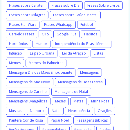
Frases sobre Caráter
Frases sobre Dia
Frases Sobre Livros
Frases sobre Milagres
Frases sobre Saúde Mental
Frases Star Wars
Frases Whatsapp
Futebol
Garfield Frases
GIFS
Google Plus
Hábitos
Hormônios
Humor
Independência do Brasil Memes
Intuição
Legião Urbana
Lei da Atração
Listas
Memes
Memes do Palmeiras
Mensagem Dia das Mães Emocionante
Mensagens
Mensagens de Ano Novo
Mensagens de Boas Festas
Mensagens de Carinho
Mensagens de Natal
Mensagens Evangélicas
Meses
Metas
Mirna Rosa
Músicas
Namoro
Natal
Neurociência
Orações
Pantera Cor de Rosa
Papai Noel
Passagens Bíblicas
Perfeccionismo
Personalidade
Persuasão
Piadas