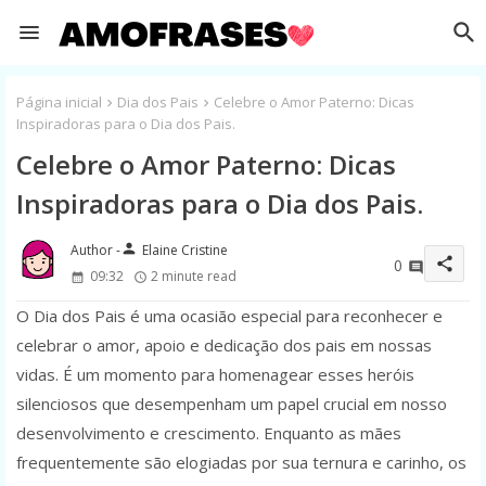
Página inicial
Dia dos Pais
Celebre o Amor Paterno: Dicas
Inspiradoras para o Dia dos Pais.
Celebre o Amor Paterno: Dicas
Inspiradoras para o Dia dos Pais.
person
Elaine Cristine
share
0
09:32
2 minute read
O Dia dos Pais é uma ocasião especial para reconhecer e
celebrar o amor, apoio e dedicação dos pais em nossas
vidas. É um momento para homenagear esses heróis
silenciosos que desempenham um papel crucial em nosso
desenvolvimento e crescimento. Enquanto as mães
frequentemente são elogiadas por sua ternura e carinho, os