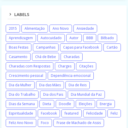
LABELS
2015
Alimentação
Ano Novo
Ansiedade
Aprendizagem
Autocuidado
Autor
BBB
Bêbado
Boas Festas
Campanhas
Capas para Facebook
Cartão
Casamento
Chá de Bebe
Charadas
Charadas com Respostas
Charges
Citações
Crescimento pessoal
Dependência emocional
Dia da Mulher
Dia das Mães
Dia de Reis
Dia do Trabalho
Dia dos Pais
Dia Mundial da Paz
Dias da Semana
Dieta
Doodle
Eleições
Energia
Espiritualidade
Facebook
featured
Felicidade
Feliz
Feliz Ano Novo
Foco
Frase de Machado de Assis