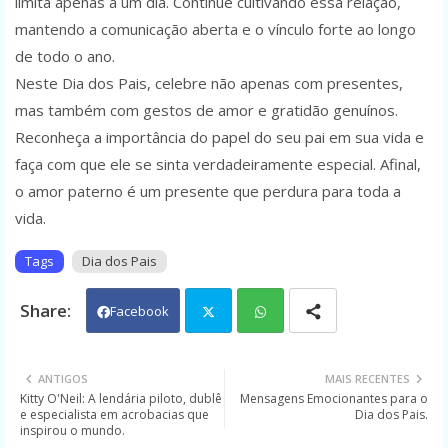
limita apenas a um dia. Continue cultivando essa relação,
mantendo a comunicação aberta e o vínculo forte ao longo
de todo o ano.
Neste Dia dos Pais, celebre não apenas com presentes,
mas também com gestos de amor e gratidão genuínos.
Reconheça a importância do papel do seu pai em sua vida e
faça com que ele se sinta verdadeiramente especial. Afinal,
o amor paterno é um presente que perdura para toda a
vida.
Tags
Dia dos Pais
Facebook
Twit
Wh
ANTIGOS
MAIS RECENTES
Kitty O'Neil: A lendária piloto, dublê
Mensagens Emocionantes para o
ter
ats
e especialista em acrobacias que
Dia dos Pais.
inspirou o mundo.
app