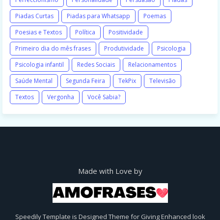
Piadas Curtas
Piadas para Whatsapp
Poemas
Poesias e Textos
Política
Positividade
Primeiro dia do mês frases
Produtividade
Psicologia
Psicologia infantil
Redes Sociais
Relacionamentos
Saúde Mental
Segunda Feira
TekPix
Televisão
Textos
Vergonha
Você Sabia?
Made with Love by
Speedily Template is Designed Theme for Giving Enhanced look