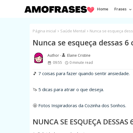
Home
Frases
Página inicial
Saúde Mental
Nunca se esqueça dessa
Nunca se esqueça dessas 6 c
person
Elaine Cristine
09:55
0 minute read
🎵
7 coisas para fazer quando sentir ansiedade.
🦄
5 dicas para atrair o que deseja.
🤩
Fotos Inspiradoras da Cozinha dos Sonhos.
NUNCA SE ESQUEÇA DESSAS 6