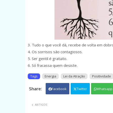
3. Tudo o que você dá, recebe de volta em dobr
4. Os sorrisos são contagiosos.
5. Ser gentil é gratuito.
6. Só fracassa quem desiste.
Tags
Energia
Lei da Atração
Positividade
Facebook
Twitter
Whatsapp
ANTIGOS