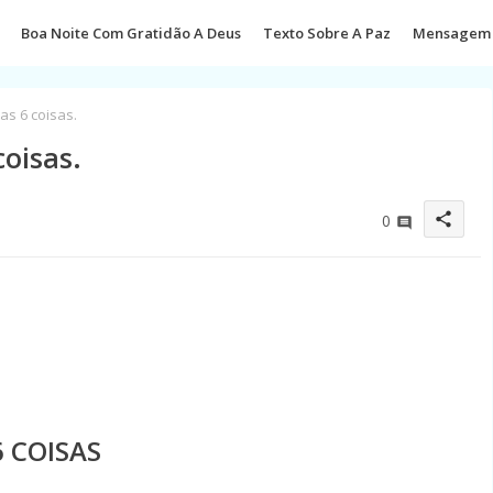
Boa Noite Com Gratidão A Deus
Texto Sobre A Paz
Mensagem 
s 6 coisas.
oisas.
share
0
 COISAS