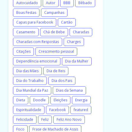
Autocuidado
Autor
BBB
Bêbado
Boas Festas
Campanhas
Capas para Facebook
Cartão
Casamento
Chá de Bebe
Charadas
Charadas com Respostas
Charges
Citações
Crescimento pessoal
Dependência emocional
Dia da Mulher
Dia das Mães
Dia de Reis
Dia do Trabalho
Dia dos Pais
Dia Mundial da Paz
Dias da Semana
Dieta
Doodle
Eleições
Energia
Espiritualidade
Facebook
featured
Felicidade
Feliz
Feliz Ano Novo
Foco
Frase de Machado de Assis