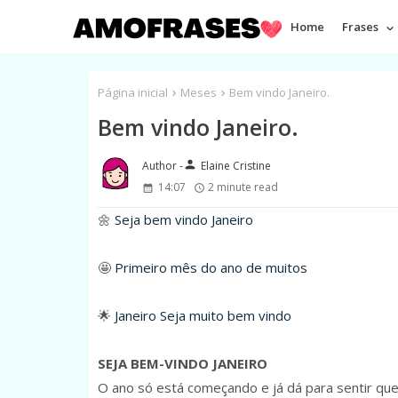
Home
Frases
Página inicial
Meses
Bem vindo Janeiro.
Bem vindo Janeiro.
person
Elaine Cristine
14:07
2 minute read
🌼
Seja bem vindo Janeiro
🤩
Primeiro mês do ano de muitos
🌟
Janeiro Seja muito bem vindo
SEJA BEM-VINDO JANEIRO
O ano só está começando e já dá para sentir que