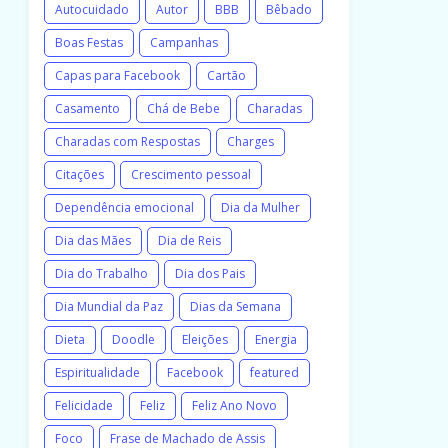
Autocuidado
Autor
BBB
Bêbado
Boas Festas
Campanhas
Capas para Facebook
Cartão
Casamento
Chá de Bebe
Charadas
Charadas com Respostas
Charges
Citações
Crescimento pessoal
Dependência emocional
Dia da Mulher
Dia das Mães
Dia de Reis
Dia do Trabalho
Dia dos Pais
Dia Mundial da Paz
Dias da Semana
Dieta
Doodle
Eleições
Energia
Espiritualidade
Facebook
featured
Felicidade
Feliz
Feliz Ano Novo
Foco
Frase de Machado de Assis