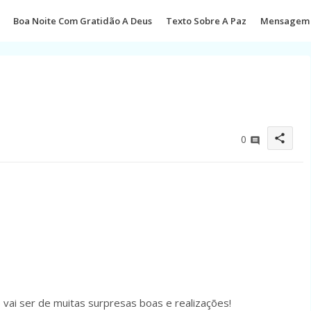
Boa Noite Com Gratidão A Deus
Texto Sobre A Paz
Mensagem 
share
0
 vai ser de muitas surpresas boas e realizações!