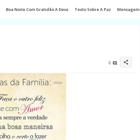
Boa Noite Com Gratidão A Deus
Texto Sobre A Paz
Mensagem 
share
0