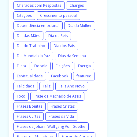
Charadas com Respostas
Charges
Citações
Crescimento pessoal
Dependência emocional
Dia da Mulher
Dia das Mães
Dia de Reis
Dia do Trabalho
Dia dos Pais
Dia Mundial da Paz
Dias da Semana
Dieta
Doodle
Eleições
Energia
Espiritualidade
Facebook
featured
Felicidade
Feliz
Feliz Ano Novo
Foco
Frase de Machado de Assis
Frases Bonitas
Frases Cristãs
Frases Curtas
Frases da Vida
Frases de Johann Wolfgang Von Goethe
Frases de Abandono
Frases de Abraço