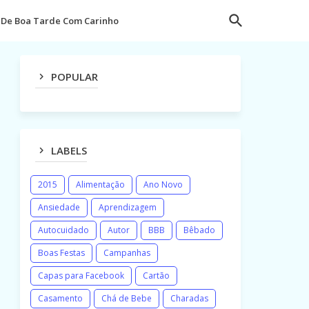
De Boa Tarde Com Carinho
POPULAR
LABELS
2015
Alimentação
Ano Novo
Ansiedade
Aprendizagem
Autocuidado
Autor
BBB
Bêbado
Boas Festas
Campanhas
Capas para Facebook
Cartão
Casamento
Chá de Bebe
Charadas