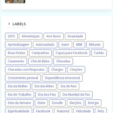
LABELS
2015
Alimentação
Ano Novo
Ansiedade
Aprendizagem
Autocuidado
Autor
BBB
Bêbado
Boas Festas
Campanhas
Capas para Facebook
Cartão
Casamento
Chá de Bebe
Charadas
Charadas com Respostas
Charges
Citações
Crescimento pessoal
Dependência emocional
Dia da Mulher
Dia das Mães
Dia de Reis
Dia do Trabalho
Dia dos Pais
Dia Mundial da Paz
Dias da Semana
Dieta
Doodle
Eleições
Energia
Espiritualidade
Facebook
featured
Felicidade
Feliz