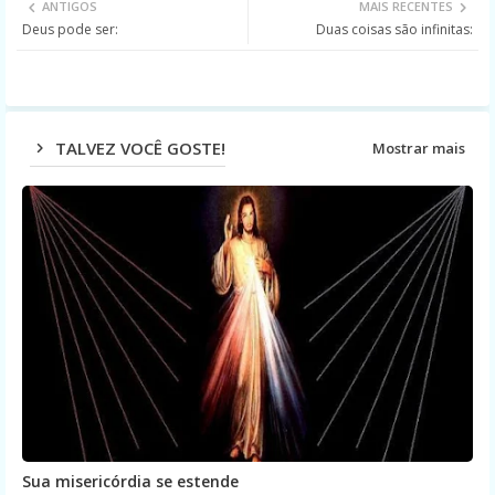
ANTIGOS
MAIS RECENTES
Deus pode ser:
Duas coisas são infinitas:
ter
ats
app
TALVEZ VOCÊ GOSTE!
Mostrar mais
Sua misericórdia se estende