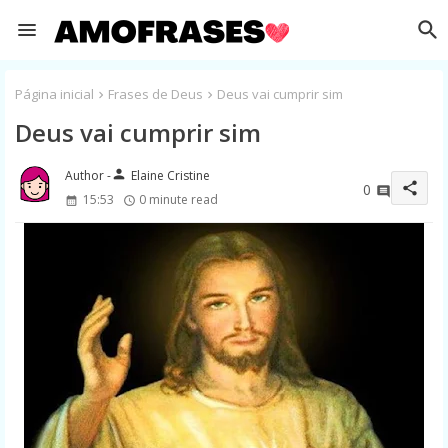
Página inicial
Frases de Deus
Deus vai cumprir sim
Deus vai cumprir sim
person
Elaine Cristine
share
0
15:53
0 minute read