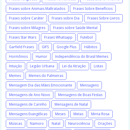
Frases sobre Animais Maltratados
Frases Sobre Benefícios
Frases sobre Caráter
Frases sobre Dia
Frases Sobre Livros
Frases sobre Milagres
Frases sobre Saúde Mental
Frases Star Wars
Frases Whatsapp
Futebol
Garfield Frases
GIFS
Google Plus
Hábitos
Hormônios
Humor
Independência do Brasil Memes
Intuição
Legião Urbana
Lei da Atração
Listas
Memes
Memes do Palmeiras
Mensagem Dia das Mães Emocionante
Mensagens
Mensagens de Ano Novo
Mensagens de Boas Festas
Mensagens de Carinho
Mensagens de Natal
Mensagens Evangélicas
Meses
Metas
Mirna Rosa
Músicas
Namoro
Natal
Neurociência
Orações