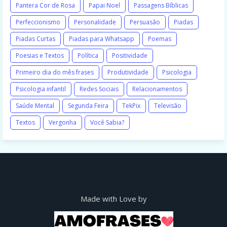
Pantera Cor de Rosa
Papai Noel
Passagens Bíblicas
Perfeccionismo
Personalidade
Persuasão
Piadas
Piadas Curtas
Piadas para Whatsapp
Poemas
Poesias e Textos
Política
Positividade
Primeiro dia do mês frases
Produtividade
Psicologia
Psicologia infantil
Redes Sociais
Relacionamentos
Saúde Mental
Segunda Feira
TekPix
Televisão
Textos
Vergonha
Você Sabia?
Made with Love by