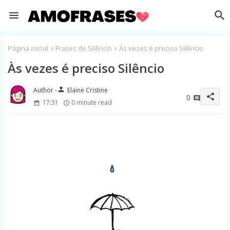
Página inicial
Frases de Silêncio
Às vezes é preciso Silêncio
Às vezes é preciso Silêncio
person
Elaine Cristine
share
0
17:31
0 minute read