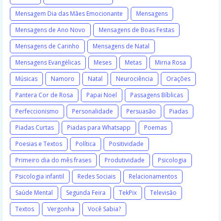
Mensagem Dia das Mães Emocionante
Mensagens
Mensagens de Ano Novo
Mensagens de Boas Festas
Mensagens de Carinho
Mensagens de Natal
Mensagens Evangélicas
Meses
Metas
Mirna Rosa
Músicas
Namoro
Natal
Neurociência
Orações
Pantera Cor de Rosa
Papai Noel
Passagens Bíblicas
Perfeccionismo
Personalidade
Persuasão
Piadas
Piadas Curtas
Piadas para Whatsapp
Poemas
Poesias e Textos
Política
Positividade
Primeiro dia do mês frases
Produtividade
Psicologia
Psicologia infantil
Redes Sociais
Relacionamentos
Saúde Mental
Segunda Feira
TekPix
Televisão
Textos
Vergonha
Você Sabia?