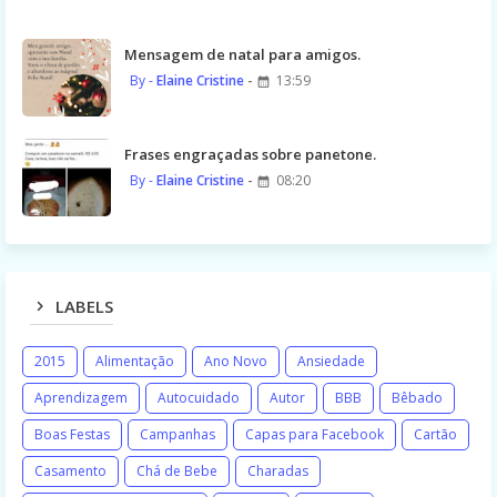
Mensagem de natal para amigos.
Elaine Cristine
13:59
Frases engraçadas sobre panetone.
Elaine Cristine
08:20
LABELS
2015
Alimentação
Ano Novo
Ansiedade
Aprendizagem
Autocuidado
Autor
BBB
Bêbado
Boas Festas
Campanhas
Capas para Facebook
Cartão
Casamento
Chá de Bebe
Charadas