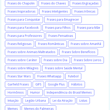
Frases do Chapolin
Frases do Chaves
Frases Engraçadas
Frases Inspiradoras
Frases Inteligentes
Frases Irônicas
Frases para Conquistar
Frases para Emagrecer
Frases para Facebook
Frases para Filhos
Frases para Mãe
Frases para Professores
Frases Pensativas
Frases Religiosas
Frases Românticas
Frases sobre Amanhã
Frases sobre Animais Maltratados
Frases Sobre Benefícios
Frases sobre Caráter
Frases sobre Dia
Frases Sobre Livros
Frases sobre Milagres
Frases sobre Saúde Mental
Frases Star Wars
Frases Whatsapp
Futebol
Garfield Frases
GIFS
Google Plus
Hábitos
Hormônios
Humor
Independência do Brasil Memes
Intuição
Legião Urbana
Lei da Atração
Listas
Memes
Memes do Palmeiras