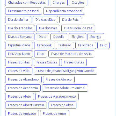
Charadas com Respostas
Charges
Citações
Crescimento pessoal
Dependência emocional
Dia da Mulher
Dia das Mães
Dia de Reis
Dia do Trabalho
Dia dos Pais
Dia Mundial da Paz
Dias da Semana
Dieta
Doodle
Eleições
Energia
Espiritualidade
Facebook
featured
Felicidade
Feliz
Feliz Ano Novo
Foco
Frase de Machado de Assis
Frases Bonitas
Frases Cristãs
Frases Curtas
Frases da Vida
Frases de Johann Wolfgang Von Goethe
Frases de Abandono
Frases de Abraço
Frases de Academia
Frases de Adote um Animal
Frases de Afeto
Frases de Agradecimento
Frases de Albert Einstein
Frases de Alma
Frases de Amizade
Frases de Amor