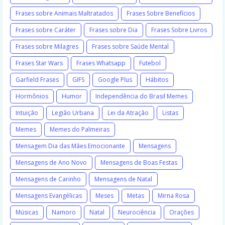
Frases sobre Animais Maltratados
Frases Sobre Benefícios
Frases sobre Caráter
Frases sobre Dia
Frases Sobre Livros
Frases sobre Milagres
Frases sobre Saúde Mental
Frases Star Wars
Frases Whatsapp
Futebol
Garfield Frases
GIFS
Google Plus
Hábitos
Hormônios
Humor
Independência do Brasil Memes
Intuição
Legião Urbana
Lei da Atração
Listas
Memes
Memes do Palmeiras
Mensagem Dia das Mães Emocionante
Mensagens
Mensagens de Ano Novo
Mensagens de Boas Festas
Mensagens de Carinho
Mensagens de Natal
Mensagens Evangélicas
Meses
Metas
Mirna Rosa
Músicas
Namoro
Natal
Neurociência
Orações