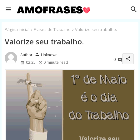
Página inicial
Frases de Trabalho
Valorize seu trabalho.
Valorize seu trabalho.
person
Unknown
share
0
02:35
0 minute read