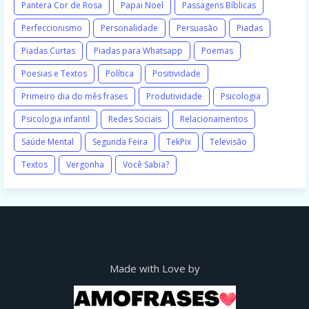
Pantera Cor de Rosa
Papai Noel
Passagens Bíblicas
Perfeccionismo
Personalidade
Persuasão
Piadas
Piadas Curtas
Piadas para Whatsapp
Poemas
Poesias e Textos
Política
Positividade
Primeiro dia do mês frases
Produtividade
Psicologia
Psicologia infantil
Redes Sociais
Relacionamentos
Saúde Mental
Segunda Feira
TekPix
Televisão
Textos
Vergonha
Você Sabia?
Made with Love by