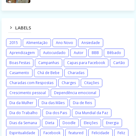
LABELS
2015
Alimentação
Ano Novo
Ansiedade
Aprendizagem
Autocuidado
Autor
BBB
Bêbado
Boas Festas
Campanhas
Capas para Facebook
Cartão
Casamento
Chá de Bebe
Charadas
Charadas com Respostas
Charges
Citações
Crescimento pessoal
Dependência emocional
Dia da Mulher
Dia das Mães
Dia de Reis
Dia do Trabalho
Dia dos Pais
Dia Mundial da Paz
Dias da Semana
Dieta
Doodle
Eleições
Energia
Espiritualidade
Facebook
featured
Felicidade
Feliz