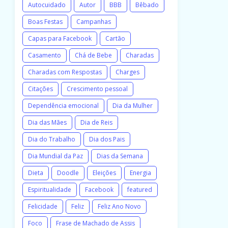
Autocuidado
Autor
BBB
Bêbado
Boas Festas
Campanhas
Capas para Facebook
Cartão
Casamento
Chá de Bebe
Charadas
Charadas com Respostas
Charges
Citações
Crescimento pessoal
Dependência emocional
Dia da Mulher
Dia das Mães
Dia de Reis
Dia do Trabalho
Dia dos Pais
Dia Mundial da Paz
Dias da Semana
Dieta
Doodle
Eleições
Energia
Espiritualidade
Facebook
featured
Felicidade
Feliz
Feliz Ano Novo
Foco
Frase de Machado de Assis