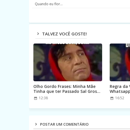
Quando eu flor...
TALVEZ VOCÊ GOSTE!
Olho Gordo Frases: Minha Mãe
Regra da 
Tinha que ter Passado Sal Grosso
Whatsap
em Mim.
12:38
16:52
POSTAR UM COMENTÁRIO