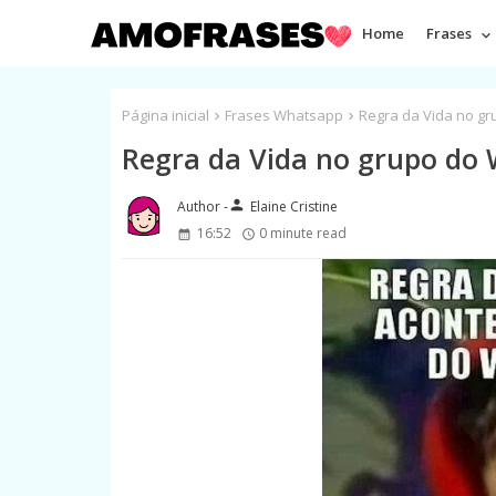
Home
Frases
Página inicial
Frases Whatsapp
Regra da Vida no g
Regra da Vida no grupo do
person
Elaine Cristine
16:52
0 minute read