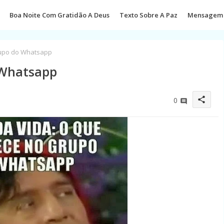
Boa Noite Com Gratidão A Deus
Texto Sobre A Paz
Mensagem 
rupo do Whatsapp
 Whatsapp
share
0