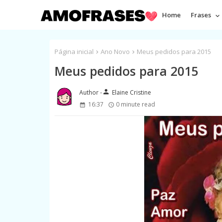
Home
Frases
Página inicial
Ano Novo
Meus pedidos para 2015
Meus pedidos para 2015
person
Elaine Cristine
16:37
0 minute read