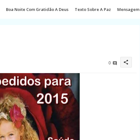
Boa Noite Com Gratidão A Deus
Texto Sobre A Paz
Mensagem 
share
0