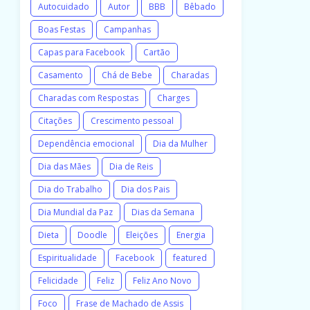
Autocuidado
Autor
BBB
Bêbado
Boas Festas
Campanhas
Capas para Facebook
Cartão
Casamento
Chá de Bebe
Charadas
Charadas com Respostas
Charges
Citações
Crescimento pessoal
Dependência emocional
Dia da Mulher
Dia das Mães
Dia de Reis
Dia do Trabalho
Dia dos Pais
Dia Mundial da Paz
Dias da Semana
Dieta
Doodle
Eleições
Energia
Espiritualidade
Facebook
featured
Felicidade
Feliz
Feliz Ano Novo
Foco
Frase de Machado de Assis