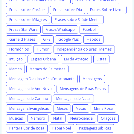
Frases sobre Caráter
Frases sobre Dia
Frases Sobre Livros
Frases sobre Milagres
Frases sobre Saúde Mental
Frases Star Wars
Frases Whatsapp
Futebol
Garfield Frases
GIFS
Google Plus
Hábitos
Hormônios
Humor
Independência do Brasil Memes
Intuição
Legião Urbana
Lei da Atração
Listas
Memes
Memes do Palmeiras
Mensagem Dia das Mães Emocionante
Mensagens
Mensagens de Ano Novo
Mensagens de Boas Festas
Mensagens de Carinho
Mensagens de Natal
Mensagens Evangélicas
Meses
Metas
Mirna Rosa
Músicas
Namoro
Natal
Neurociência
Orações
Pantera Cor de Rosa
Papai Noel
Passagens Bíblicas