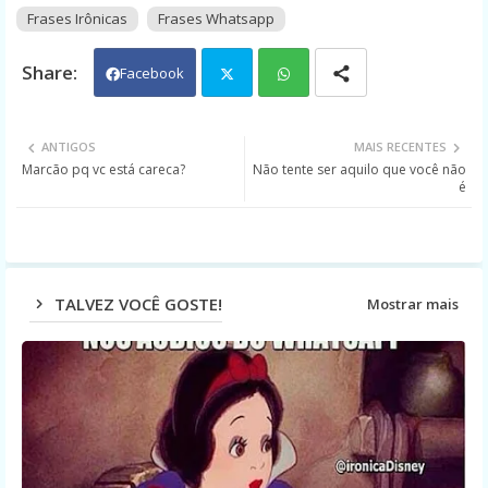
Frases Irônicas
Frases Whatsapp
Facebook
Twit
Wh
ANTIGOS
MAIS RECENTES
Marcão pq vc está careca?
Não tente ser aquilo que você não
ter
ats
é
app
TALVEZ VOCÊ GOSTE!
Mostrar mais