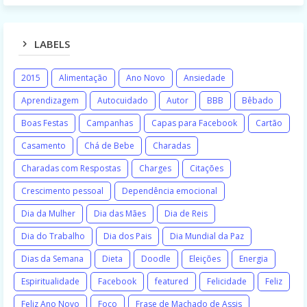
LABELS
2015
Alimentação
Ano Novo
Ansiedade
Aprendizagem
Autocuidado
Autor
BBB
Bêbado
Boas Festas
Campanhas
Capas para Facebook
Cartão
Casamento
Chá de Bebe
Charadas
Charadas com Respostas
Charges
Citações
Crescimento pessoal
Dependência emocional
Dia da Mulher
Dia das Mães
Dia de Reis
Dia do Trabalho
Dia dos Pais
Dia Mundial da Paz
Dias da Semana
Dieta
Doodle
Eleições
Energia
Espiritualidade
Facebook
featured
Felicidade
Feliz
Feliz Ano Novo
Foco
Frase de Machado de Assis