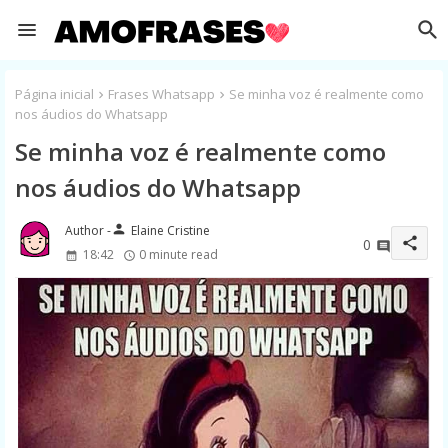
Página inicial
Frases Whatsapp
Se minha voz é realmente como
nos áudios do Whatsapp
Se minha voz é realmente como
nos áudios do Whatsapp
person
Elaine Cristine
share
0
18:42
0 minute read