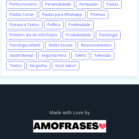
Perfeccionismo
Personalidade
Persuasão
Piadas
Piadas Curtas
Piadas para Whatsapp
Poemas
Poesias e Textos
Política
Positividade
Primeiro dia do mês frases
Produtividade
Psicologia
Psicologia infantil
Redes Sociais
Relacionamentos
Saúde Mental
Segunda Feira
TekPix
Televisão
Textos
Vergonha
Você Sabia?
Made with Love by