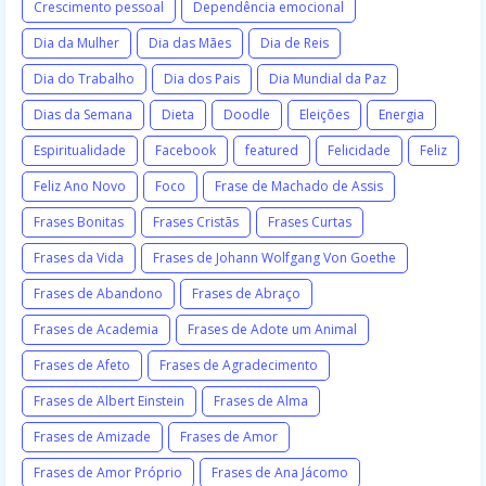
Crescimento pessoal
Dependência emocional
Dia da Mulher
Dia das Mães
Dia de Reis
Dia do Trabalho
Dia dos Pais
Dia Mundial da Paz
Dias da Semana
Dieta
Doodle
Eleições
Energia
Espiritualidade
Facebook
featured
Felicidade
Feliz
Feliz Ano Novo
Foco
Frase de Machado de Assis
Frases Bonitas
Frases Cristãs
Frases Curtas
Frases da Vida
Frases de Johann Wolfgang Von Goethe
Frases de Abandono
Frases de Abraço
Frases de Academia
Frases de Adote um Animal
Frases de Afeto
Frases de Agradecimento
Frases de Albert Einstein
Frases de Alma
Frases de Amizade
Frases de Amor
Frases de Amor Próprio
Frases de Ana Jácomo