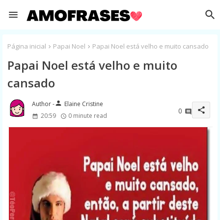
Página inicial
Papai Noel
Papai Noel está velho e muito cansado
Papai Noel está velho e muito
cansado
person
Elaine Cristine
share
0
20:59
0 minute read