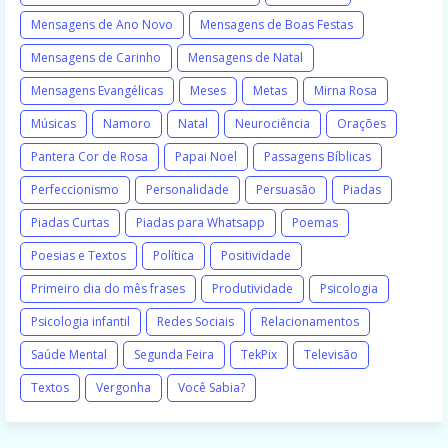
Mensagens de Ano Novo
Mensagens de Boas Festas
Mensagens de Carinho
Mensagens de Natal
Mensagens Evangélicas
Meses
Metas
Mirna Rosa
Músicas
Namoro
Natal
Neurociência
Orações
Pantera Cor de Rosa
Papai Noel
Passagens Bíblicas
Perfeccionismo
Personalidade
Persuasão
Piadas
Piadas Curtas
Piadas para Whatsapp
Poemas
Poesias e Textos
Política
Positividade
Primeiro dia do mês frases
Produtividade
Psicologia
Psicologia infantil
Redes Sociais
Relacionamentos
Saúde Mental
Segunda Feira
TekPix
Televisão
Textos
Vergonha
Você Sabia?