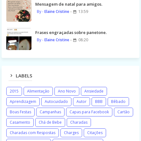
Mensagem de natal para amigos.
Elaine Cristine
13:59
Frases engraçadas sobre panetone.
Elaine Cristine
08:20
LABELS
2015
Alimentação
Ano Novo
Ansiedade
Aprendizagem
Autocuidado
Autor
BBB
Bêbado
Boas Festas
Campanhas
Capas para Facebook
Cartão
Casamento
Chá de Bebe
Charadas
Charadas com Respostas
Charges
Citações