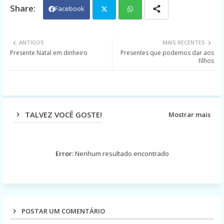
Facebook
Twit
Wh
ANTIGOS
MAIS RECENTES
Presente Natal em dinheiro
Presentes que podemos dar aos
ter
ats
filhos
app
TALVEZ VOCÊ GOSTE!
Mostrar mais
Error:
Nenhum resultado encontrado
POSTAR UM COMENTÁRIO