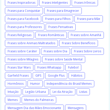
Frases Inspiradoras
Frases Inteligentes
Frases Irônicas
Frases para Conquistar
Frases para Emagrecer
Frases para Facebook
Frases para Filhos
Frases para Mãe
Frases para Professores
Frases Pensativas
Frases Religiosas
Frases Românticas
Frases sobre Amanhã
Frases sobre Animais Maltratados
Frases Sobre Benefícios
Frases sobre Caráter
Frases sobre Dia
Frases Sobre Livros
Frases sobre Milagres
Frases sobre Saúde Mental
Frases Star Wars
Frases Whatsapp
Futebol
Garfield Frases
GIFS
Google Plus
Hábitos
Hormônios
Humor
Independência do Brasil Memes
Intuição
Legião Urbana
Lei da Atração
Listas
Memes
Memes do Palmeiras
Mensagem Dia das Mães Emocionante
Mensagens