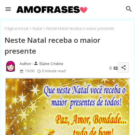
Página inicial
Natal
Neste Natal receba o maior presente
Neste Natal receba o maior
presente
person
Elaine Cristine
share
0
19:00
0 minute read