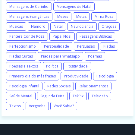
Mensagens de Carinho
Mensagens de Natal
Mensagens Evangélicas
Meses
Metas
Mirna Rosa
Músicas
Namoro
Natal
Neurociência
Orações
Pantera Cor de Rosa
Papai Noel
Passagens Bíblicas
Perfeccionismo
Personalidade
Persuasão
Piadas
Piadas Curtas
Piadas para Whatsapp
Poemas
Poesias e Textos
Política
Positividade
Primeiro dia do mês frases
Produtividade
Psicologia
Psicologia infantil
Redes Sociais
Relacionamentos
Saúde Mental
Segunda Feira
TekPix
Televisão
Textos
Vergonha
Você Sabia?