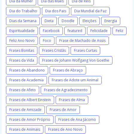
Dia da Mulher
Dia das Mães
Dia de Reis
Dia do Trabalho
Dia dos Pais
Dia Mundial da Paz
Dias da Semana
Dieta
Doodle
Eleições
Energia
Espiritualidade
Facebook
featured
Felicidade
Feliz
Feliz Ano Novo
Foco
Frase de Machado de Assis
Frases Bonitas
Frases Cristãs
Frases Curtas
Frases da Vida
Frases de Johann Wolfgang Von Goethe
Frases de Abandono
Frases de Abraço
Frases de Academia
Frases de Adote um Animal
Frases de Afeto
Frases de Agradecimento
Frases de Albert Einstein
Frases de Alma
Frases de Amizade
Frases de Amor
Frases de Amor Próprio
Frases de Ana Jácomo
Frases de Animais
Frases de Ano Novo