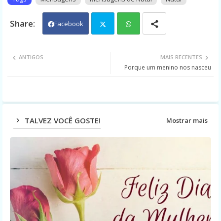
Facebook
Twit
Wh
ANTIGOS
MAIS RECENTES
Porque um menino nos nasceu
ter
ats
app
TALVEZ VOCÊ GOSTE!
Mostrar mais