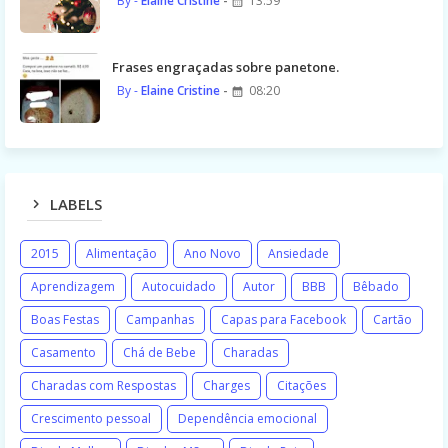
Elaine Cristine
13:59
Frases engraçadas sobre panetone.
Elaine Cristine
08:20
LABELS
2015
Alimentação
Ano Novo
Ansiedade
Aprendizagem
Autocuidado
Autor
BBB
Bêbado
Boas Festas
Campanhas
Capas para Facebook
Cartão
Casamento
Chá de Bebe
Charadas
Charadas com Respostas
Charges
Citações
Crescimento pessoal
Dependência emocional