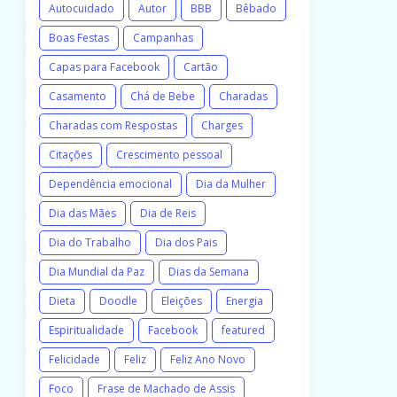
Autocuidado
Autor
BBB
Bêbado
Boas Festas
Campanhas
Capas para Facebook
Cartão
Casamento
Chá de Bebe
Charadas
Charadas com Respostas
Charges
Citações
Crescimento pessoal
Dependência emocional
Dia da Mulher
Dia das Mães
Dia de Reis
Dia do Trabalho
Dia dos Pais
Dia Mundial da Paz
Dias da Semana
Dieta
Doodle
Eleições
Energia
Espiritualidade
Facebook
featured
Felicidade
Feliz
Feliz Ano Novo
Foco
Frase de Machado de Assis