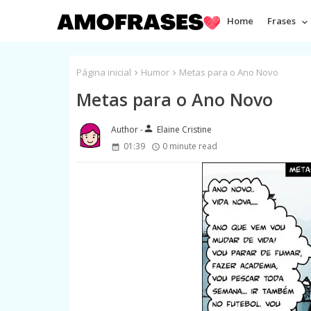
Home
Frases
Página inicial
Humor
Metas para o Ano Novo
Metas para o Ano Novo
person
Elaine Cristine
01:39
0 minute read