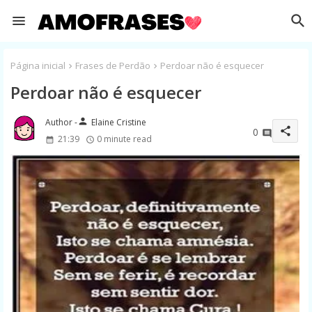
Página inicial
Frases de Perdão
Perdoar não é esquecer
Perdoar não é esquecer
person
Elaine Cristine
share
0
21:39
0 minute read