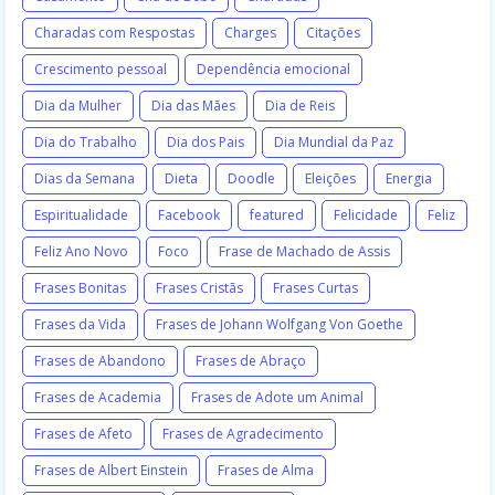
Charadas com Respostas
Charges
Citações
Crescimento pessoal
Dependência emocional
Dia da Mulher
Dia das Mães
Dia de Reis
Dia do Trabalho
Dia dos Pais
Dia Mundial da Paz
Dias da Semana
Dieta
Doodle
Eleições
Energia
Espiritualidade
Facebook
featured
Felicidade
Feliz
Feliz Ano Novo
Foco
Frase de Machado de Assis
Frases Bonitas
Frases Cristãs
Frases Curtas
Frases da Vida
Frases de Johann Wolfgang Von Goethe
Frases de Abandono
Frases de Abraço
Frases de Academia
Frases de Adote um Animal
Frases de Afeto
Frases de Agradecimento
Frases de Albert Einstein
Frases de Alma