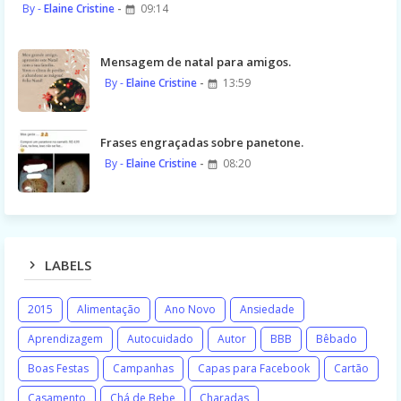
Elaine Cristine
09:14
Mensagem de natal para amigos.
Elaine Cristine
13:59
Frases engraçadas sobre panetone.
Elaine Cristine
08:20
LABELS
2015
Alimentação
Ano Novo
Ansiedade
Aprendizagem
Autocuidado
Autor
BBB
Bêbado
Boas Festas
Campanhas
Capas para Facebook
Cartão
Casamento
Chá de Bebe
Charadas