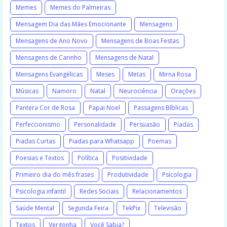
Memes
Memes do Palmeiras
Mensagem Dia das Mães Emocionante
Mensagens
Mensagens de Ano Novo
Mensagens de Boas Festas
Mensagens de Carinho
Mensagens de Natal
Mensagens Evangélicas
Meses
Metas
Mirna Rosa
Músicas
Namoro
Natal
Neurociência
Orações
Pantera Cor de Rosa
Papai Noel
Passagens Bíblicas
Perfeccionismo
Personalidade
Persuasão
Piadas
Piadas Curtas
Piadas para Whatsapp
Poemas
Poesias e Textos
Política
Positividade
Primeiro dia do mês frases
Produtividade
Psicologia
Psicologia infantil
Redes Sociais
Relacionamentos
Saúde Mental
Segunda Feira
TekPix
Televisão
Textos
Vergonha
Você Sabia?