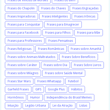
Frases de Vinicius de Moraes
Frases do Bem
Frases do Chapolin
Frases do Chaves
Frases Engraçadas
Frases Inspiradoras
Frases Inteligentes
Frases Irônicas
Frases para Conquistar
Frases para Emagrecer
Frases para Facebook
Frases para Filhos
Frases para Mãe
Frases para Professores
Frases Pensativas
Frases Religiosas
Frases Românticas
Frases sobre Amanhã
Frases sobre Animais Maltratados
Frases Sobre Benefícios
Frases sobre Caráter
Frases sobre Dia
Frases Sobre Livros
Frases sobre Milagres
Frases sobre Saúde Mental
Frases Star Wars
Frases Whatsapp
Futebol
Garfield Frases
GIFS
Google Plus
Hábitos
Hormônios
Humor
Independência do Brasil Memes
Intuição
Legião Urbana
Lei da Atração
Listas