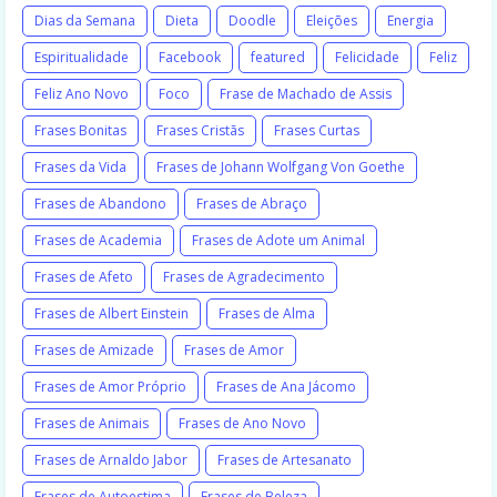
Dias da Semana
Dieta
Doodle
Eleições
Energia
Espiritualidade
Facebook
featured
Felicidade
Feliz
Feliz Ano Novo
Foco
Frase de Machado de Assis
Frases Bonitas
Frases Cristãs
Frases Curtas
Frases da Vida
Frases de Johann Wolfgang Von Goethe
Frases de Abandono
Frases de Abraço
Frases de Academia
Frases de Adote um Animal
Frases de Afeto
Frases de Agradecimento
Frases de Albert Einstein
Frases de Alma
Frases de Amizade
Frases de Amor
Frases de Amor Próprio
Frases de Ana Jácomo
Frases de Animais
Frases de Ano Novo
Frases de Arnaldo Jabor
Frases de Artesanato
Frases de Autoestima
Frases de Beleza