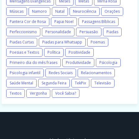
Mensagens Evangélicas
Meses
Metas
Mirna Rosa
Músicas
Namoro
Natal
Neurociência
Orações
Pantera Cor de Rosa
Papai Noel
Passagens Bíblicas
Perfeccionismo
Personalidade
Persuasão
Piadas
Piadas Curtas
Piadas para Whatsapp
Poemas
Poesias e Textos
Política
Positividade
Primeiro dia do mês frases
Produtividade
Psicologia
Psicologia infantil
Redes Sociais
Relacionamentos
Saúde Mental
Segunda Feira
TekPix
Televisão
Textos
Vergonha
Você Sabia?