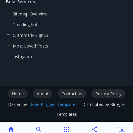
Best Services
Sitemap Overview
Trending hot list
Grammarly Signup
Most Loved Posts
instagram
Home
About
Contact us
Privacy Policy
Design by -
Free Blogger Templates
| Distributed by
Blogger
Templates
home
search
apps
share
present_to_all