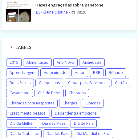
Frases engraçadas sobre panetone.
Elaine Cristine
08:20
LABELS
2015
Alimentação
Ano Novo
Ansiedade
Aprendizagem
Autocuidado
Autor
BBB
Bêbado
Boas Festas
Campanhas
Capas para Facebook
Cartão
Casamento
Chá de Bebe
Charadas
Charadas com Respostas
Charges
Citações
Crescimento pessoal
Dependência emocional
Dia da Mulher
Dia das Mães
Dia de Reis
Dia do Trabalho
Dia dos Pais
Dia Mundial da Paz