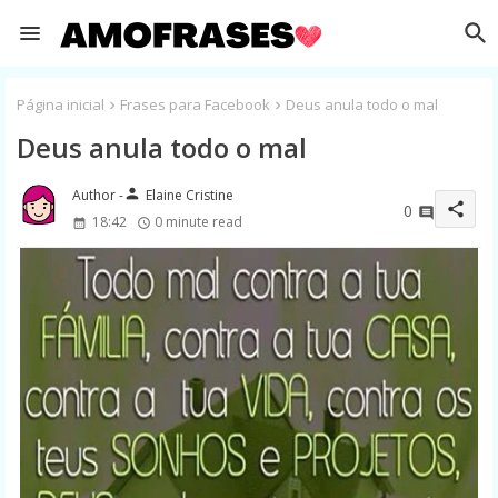
Página inicial
Frases para Facebook
Deus anula todo o mal
Deus anula todo o mal
person
Elaine Cristine
share
0
18:42
0 minute read