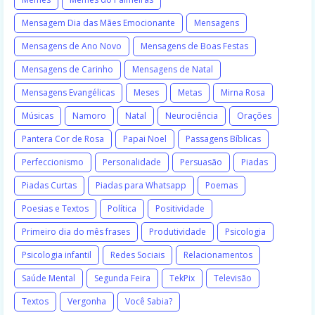
Mensagem Dia das Mães Emocionante
Mensagens
Mensagens de Ano Novo
Mensagens de Boas Festas
Mensagens de Carinho
Mensagens de Natal
Mensagens Evangélicas
Meses
Metas
Mirna Rosa
Músicas
Namoro
Natal
Neurociência
Orações
Pantera Cor de Rosa
Papai Noel
Passagens Bíblicas
Perfeccionismo
Personalidade
Persuasão
Piadas
Piadas Curtas
Piadas para Whatsapp
Poemas
Poesias e Textos
Política
Positividade
Primeiro dia do mês frases
Produtividade
Psicologia
Psicologia infantil
Redes Sociais
Relacionamentos
Saúde Mental
Segunda Feira
TekPix
Televisão
Textos
Vergonha
Você Sabia?