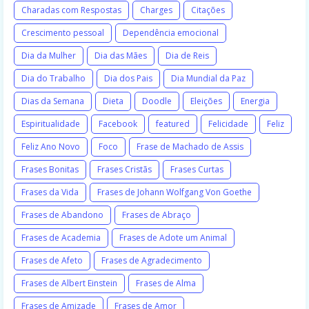
Charadas com Respostas
Charges
Citações
Crescimento pessoal
Dependência emocional
Dia da Mulher
Dia das Mães
Dia de Reis
Dia do Trabalho
Dia dos Pais
Dia Mundial da Paz
Dias da Semana
Dieta
Doodle
Eleições
Energia
Espiritualidade
Facebook
featured
Felicidade
Feliz
Feliz Ano Novo
Foco
Frase de Machado de Assis
Frases Bonitas
Frases Cristãs
Frases Curtas
Frases da Vida
Frases de Johann Wolfgang Von Goethe
Frases de Abandono
Frases de Abraço
Frases de Academia
Frases de Adote um Animal
Frases de Afeto
Frases de Agradecimento
Frases de Albert Einstein
Frases de Alma
Frases de Amizade
Frases de Amor