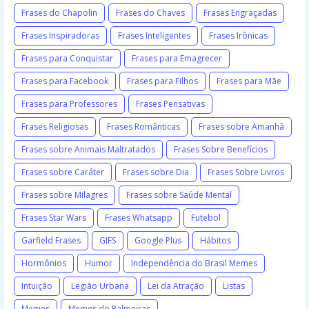
Frases do Chapolin
Frases do Chaves
Frases Engraçadas
Frases Inspiradoras
Frases Inteligentes
Frases Irônicas
Frases para Conquistar
Frases para Emagrecer
Frases para Facebook
Frases para Filhos
Frases para Mãe
Frases para Professores
Frases Pensativas
Frases Religiosas
Frases Românticas
Frases sobre Amanhã
Frases sobre Animais Maltratados
Frases Sobre Benefícios
Frases sobre Caráter
Frases sobre Dia
Frases Sobre Livros
Frases sobre Milagres
Frases sobre Saúde Mental
Frases Star Wars
Frases Whatsapp
Futebol
Garfield Frases
GIFS
Google Plus
Hábitos
Hormônios
Humor
Independência do Brasil Memes
Intuição
Legião Urbana
Lei da Atração
Listas
Memes
Memes do Palmeiras