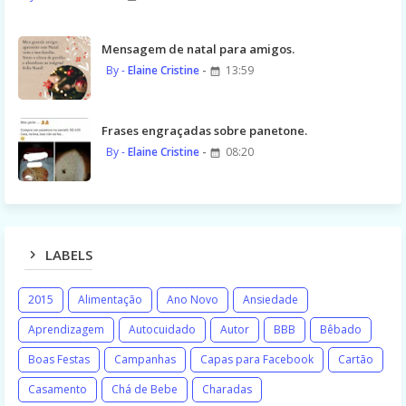
Mensagem de natal para amigos.
Elaine Cristine
13:59
Frases engraçadas sobre panetone.
Elaine Cristine
08:20
LABELS
2015
Alimentação
Ano Novo
Ansiedade
Aprendizagem
Autocuidado
Autor
BBB
Bêbado
Boas Festas
Campanhas
Capas para Facebook
Cartão
Casamento
Chá de Bebe
Charadas