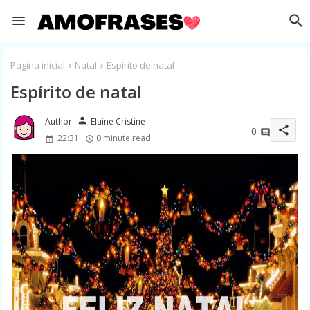
Página inicial
Natal
Espírito de natal
Espírito de natal
person
Elaine Cristine
share
0
22:31
0 minute read