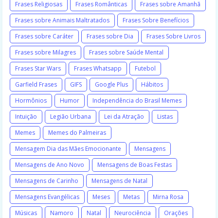
Frases Religiosas
Frases Românticas
Frases sobre Amanhã
Frases sobre Animais Maltratados
Frases Sobre Benefícios
Frases sobre Caráter
Frases sobre Dia
Frases Sobre Livros
Frases sobre Milagres
Frases sobre Saúde Mental
Frases Star Wars
Frases Whatsapp
Futebol
Garfield Frases
GIFS
Google Plus
Hábitos
Hormônios
Humor
Independência do Brasil Memes
Intuição
Legião Urbana
Lei da Atração
Listas
Memes
Memes do Palmeiras
Mensagem Dia das Mães Emocionante
Mensagens
Mensagens de Ano Novo
Mensagens de Boas Festas
Mensagens de Carinho
Mensagens de Natal
Mensagens Evangélicas
Meses
Metas
Mirna Rosa
Músicas
Namoro
Natal
Neurociência
Orações