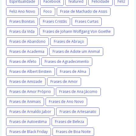
Espiritualidade
Facebook
featured
Felicidade
Feliz
Feliz Ano Novo
Foco
Frase de Machado de Assis
Frases Bonitas
Frases Cristãs
Frases Curtas
Frases da Vida
Frases de Johann Wolfgang Von Goethe
Frases de Abandono
Frases de Abraço
Frases de Academia
Frases de Adote um Animal
Frases de Afeto
Frases de Agradecimento
Frases de Albert Einstein
Frases de Alma
Frases de Amizade
Frases de Amor
Frases de Amor Próprio
Frases de Ana Jácomo
Frases de Animais
Frases de Ano Novo
Frases de Arnaldo Jabor
Frases de Artesanato
Frases de Autoestima
Frases de Beleza
Frases de Black Friday
Frases de Boa Noite