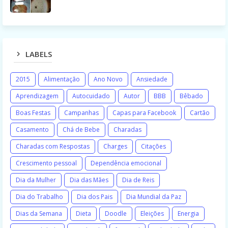
LABELS
2015
Alimentação
Ano Novo
Ansiedade
Aprendizagem
Autocuidado
Autor
BBB
Bêbado
Boas Festas
Campanhas
Capas para Facebook
Cartão
Casamento
Chá de Bebe
Charadas
Charadas com Respostas
Charges
Citações
Crescimento pessoal
Dependência emocional
Dia da Mulher
Dia das Mães
Dia de Reis
Dia do Trabalho
Dia dos Pais
Dia Mundial da Paz
Dias da Semana
Dieta
Doodle
Eleições
Energia