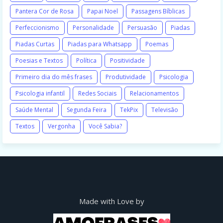
Pantera Cor de Rosa
Papai Noel
Passagens Bíblicas
Perfeccionismo
Personalidade
Persuasão
Piadas
Piadas Curtas
Piadas para Whatsapp
Poemas
Poesias e Textos
Política
Positividade
Primeiro dia do mês frases
Produtividade
Psicologia
Psicologia infantil
Redes Sociais
Relacionamentos
Saúde Mental
Segunda Feira
TekPix
Televisão
Textos
Vergonha
Você Sabia?
Made with Love by