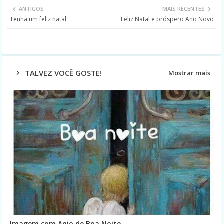
ANTIGOS
MAIS RECENTES
Tenha um feliz natal
Feliz Natal e próspero Ano Novo
ter
ats
app
TALVEZ VOCÊ GOSTE!
Mostrar mais
Imagem com Anjo de Boa Noite.