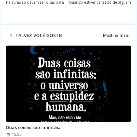
Palavras só devem ser ditas para
Quando estiver cansado de alguém
ter
ats
app
TALVEZ VOCÊ GOSTE!
Mostrar mais
Duas coisas são infinitas:
15:56