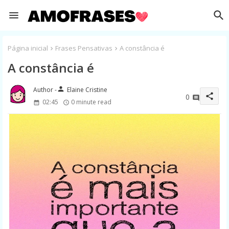
Página inicial
Frases Pensativas
A constância é
A constância é
person
Elaine Cristine
share
0
02:45
0 minute read