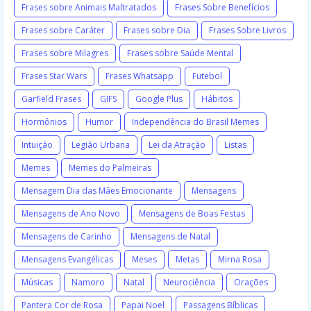
Frases sobre Animais Maltratados
Frases Sobre Benefícios
Frases sobre Caráter
Frases sobre Dia
Frases Sobre Livros
Frases sobre Milagres
Frases sobre Saúde Mental
Frases Star Wars
Frases Whatsapp
Futebol
Garfield Frases
GIFS
Google Plus
Hábitos
Hormônios
Humor
Independência do Brasil Memes
Intuição
Legião Urbana
Lei da Atração
Listas
Memes
Memes do Palmeiras
Mensagem Dia das Mães Emocionante
Mensagens
Mensagens de Ano Novo
Mensagens de Boas Festas
Mensagens de Carinho
Mensagens de Natal
Mensagens Evangélicas
Meses
Metas
Mirna Rosa
Músicas
Namoro
Natal
Neurociência
Orações
Pantera Cor de Rosa
Papai Noel
Passagens Bíblicas