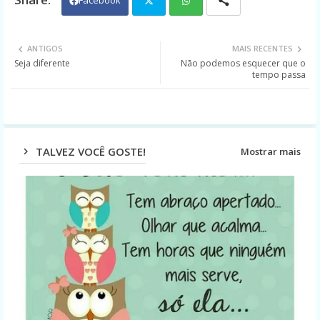
Facebook
Twit
Wh
ANTIGOS
MAIS RECENTES
Seja diferente
Não podemos esquecer que o
ter
ats
tempo passa
app
TALVEZ VOCÊ GOSTE!
Mostrar mais