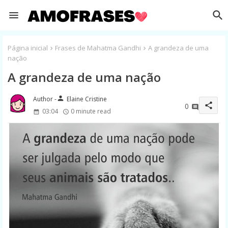
Página inicial
Frases de Mahatma Gandhi
A grandeza de uma
nação
A grandeza de uma nação
person
Elaine Cristine
share
0
03:04
0 minute read