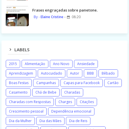
Frases engraçadas sobre panetone.
Elaine Cristine
08:20
LABELS
2015
Alimentação
Ano Novo
Ansiedade
Aprendizagem
Autocuidado
Autor
BBB
Bêbado
Boas Festas
Campanhas
Capas para Facebook
Cartão
Casamento
Chá de Bebe
Charadas
Charadas com Respostas
Charges
Citações
Crescimento pessoal
Dependência emocional
Dia da Mulher
Dia das Mães
Dia de Reis