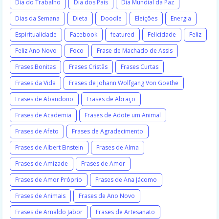
Dia do Trabalho
Dia dos Pais
Dia Mundial da Paz
Dias da Semana
Dieta
Doodle
Eleições
Energia
Espiritualidade
Facebook
featured
Felicidade
Feliz
Feliz Ano Novo
Foco
Frase de Machado de Assis
Frases Bonitas
Frases Cristãs
Frases Curtas
Frases da Vida
Frases de Johann Wolfgang Von Goethe
Frases de Abandono
Frases de Abraço
Frases de Academia
Frases de Adote um Animal
Frases de Afeto
Frases de Agradecimento
Frases de Albert Einstein
Frases de Alma
Frases de Amizade
Frases de Amor
Frases de Amor Próprio
Frases de Ana Jácomo
Frases de Animais
Frases de Ano Novo
Frases de Arnaldo Jabor
Frases de Artesanato