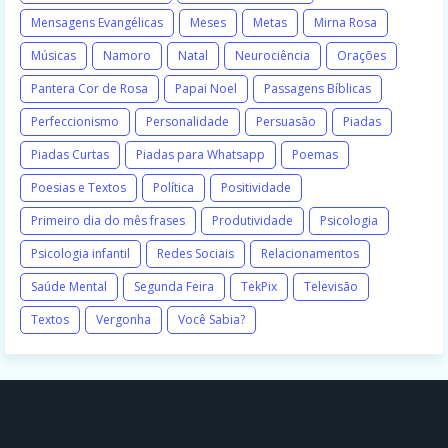
Mensagens Evangélicas
Meses
Metas
Mirna Rosa
Músicas
Namoro
Natal
Neurociência
Orações
Pantera Cor de Rosa
Papai Noel
Passagens Bíblicas
Perfeccionismo
Personalidade
Persuasão
Piadas
Piadas Curtas
Piadas para Whatsapp
Poemas
Poesias e Textos
Política
Positividade
Primeiro dia do mês frases
Produtividade
Psicologia
Psicologia infantil
Redes Sociais
Relacionamentos
Saúde Mental
Segunda Feira
TekPix
Televisão
Textos
Vergonha
Você Sabia?