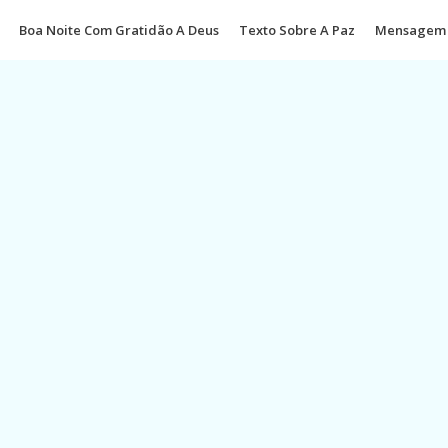
Boa Noite Com Gratidão A Deus
Texto Sobre A Paz
Mensagem 