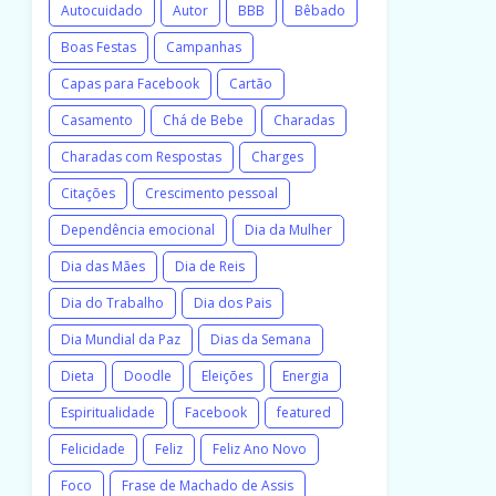
Autocuidado
Autor
BBB
Bêbado
Boas Festas
Campanhas
Capas para Facebook
Cartão
Casamento
Chá de Bebe
Charadas
Charadas com Respostas
Charges
Citações
Crescimento pessoal
Dependência emocional
Dia da Mulher
Dia das Mães
Dia de Reis
Dia do Trabalho
Dia dos Pais
Dia Mundial da Paz
Dias da Semana
Dieta
Doodle
Eleições
Energia
Espiritualidade
Facebook
featured
Felicidade
Feliz
Feliz Ano Novo
Foco
Frase de Machado de Assis